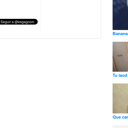
Banana
Tu laod 
Que car