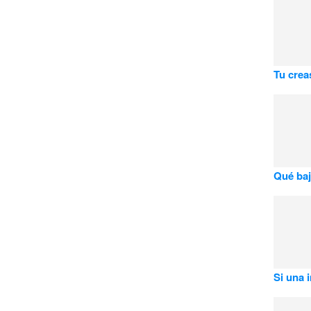
Tu crea
Qué baj
Si una 