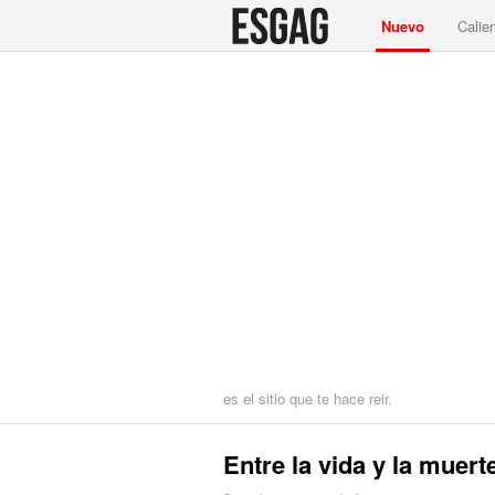
Nuevo
Calie
es el sitio que te hace reir.
Entre la vida y la muert