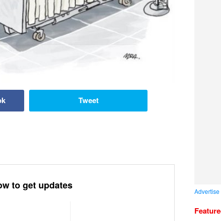
ok
Tweet
ow to get updates
Advertise
Featur