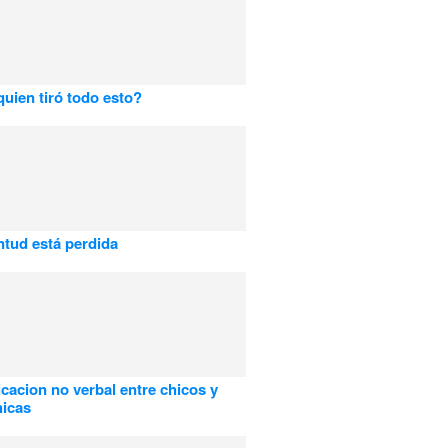
uien tiró todo esto?
ntud está perdida
acion no verbal entre chicos y
hicas