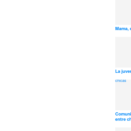
Mama, q
La juve
Comunic
entre c