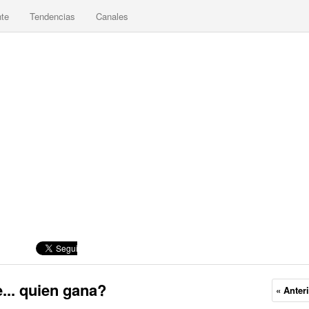
nte
Tendencias
Canales
e... quien gana?
« Anter