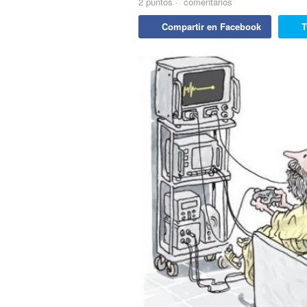
2
puntos
·
comentarios
Compartir en Facebook
T