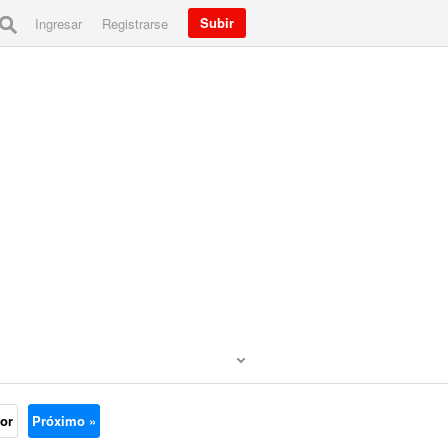
Subir
Ingresar
Registrarse
ior
Próximo »