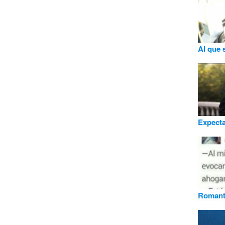
Al que 
Expecta
Romant