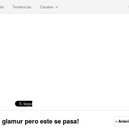
nte
Tendencias
Canales
 glamur pero este se pasa!
« Anter