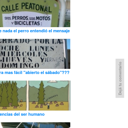
 nada el perro entendió el mensaje
Dejá tu comentario
ra mas fácil "abierto el sábado"???
encias del ser humano