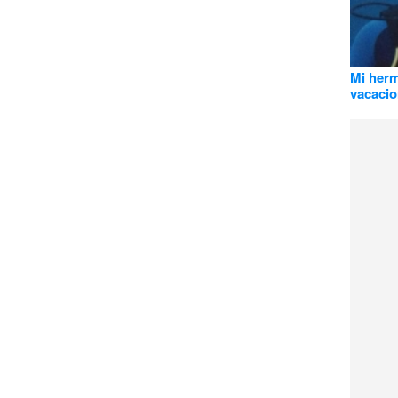
Mi herm
vacaci