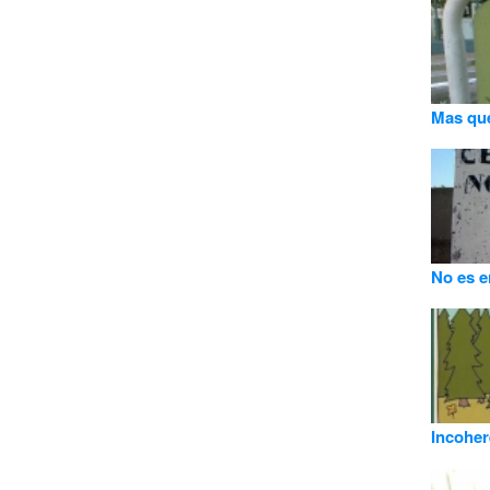
Mas que
No es e
Incoher