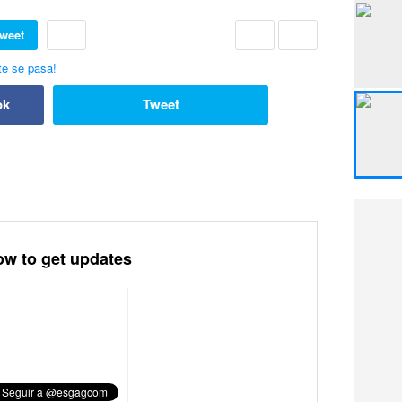
weet
ok
Tweet
ow to get updates