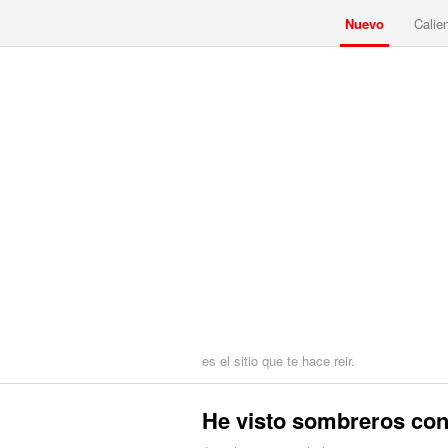
Nuevo
Calie
es el sitio que te hace reir.
He visto sombreros con