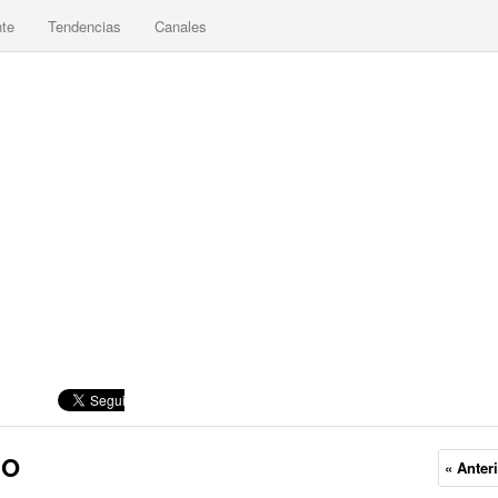
nte
Tendencias
Canales
DO
« Anter