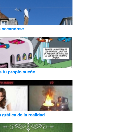
 secandose
s tu propio sueño
 gráfica de la realidad