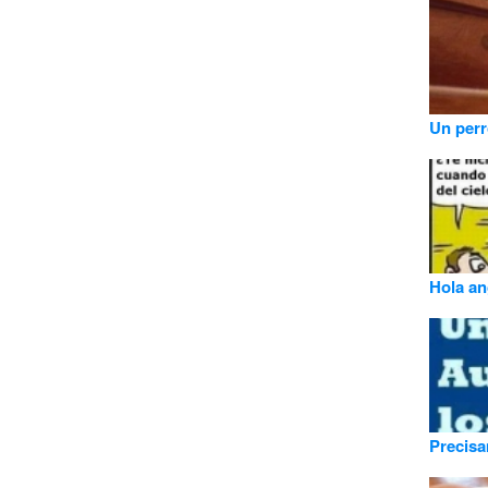
Un perr
Hola ang
Precis