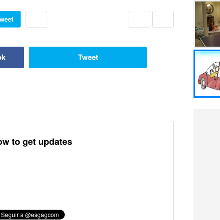
weet
ok
Tweet
ow to get updates