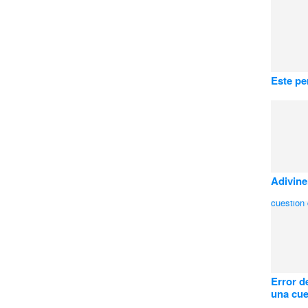
Este pe
Adivine
Error d
una cue