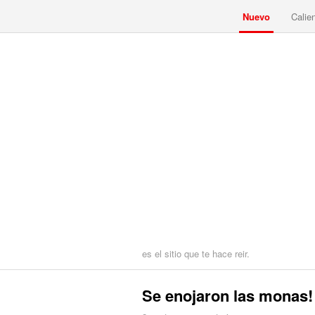
Nuevo
Calie
es el sitio que te hace reir.
Se enojaron las monas!