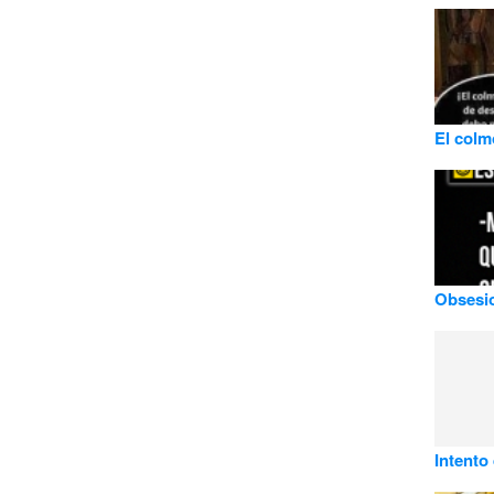
El colm
Obsesio
Intento