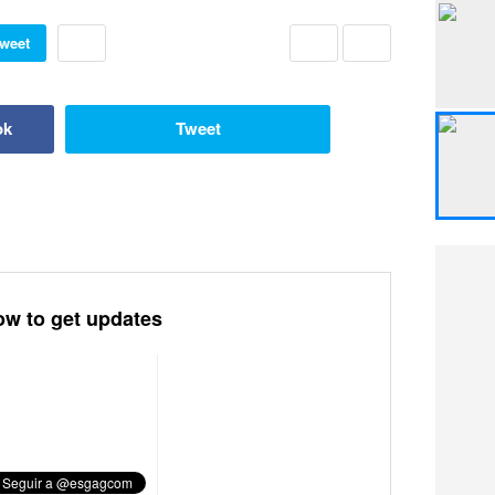
weet
ok
Tweet
ow to get updates