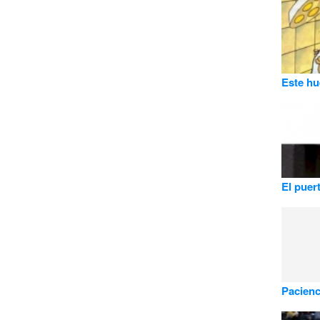
Este hue
El puer
Pacienci