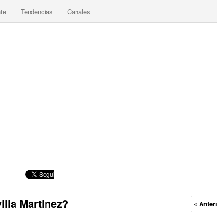
nte
Tendencias
Canales
illa Martinez?
« Anter