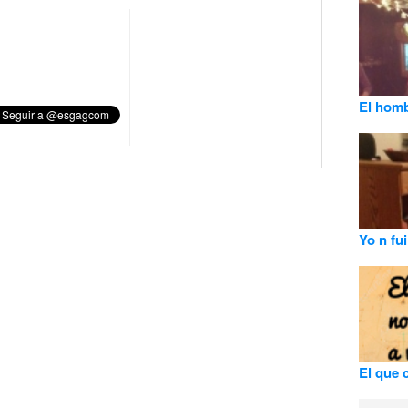
El homb
Yo n fui
El que c