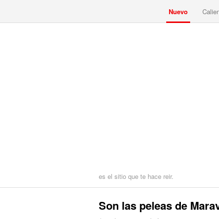
Nuevo
Calie
es el sitio que te hace reir.
Son las peleas de Marav