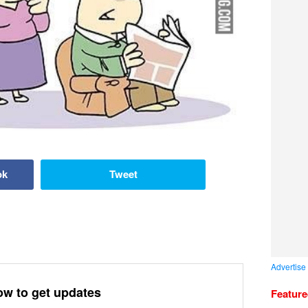
ok
Tweet
Advertise
ow to get updates
Featur