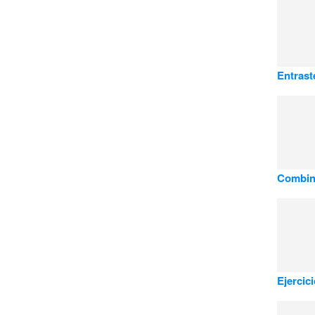
Entrast
Combin
Ejercic