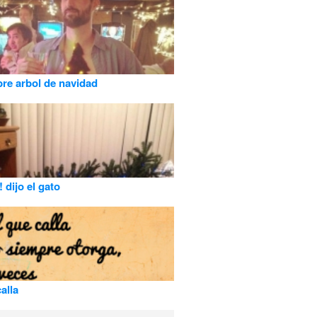
re arbol de navidad
! dijo el gato
alla