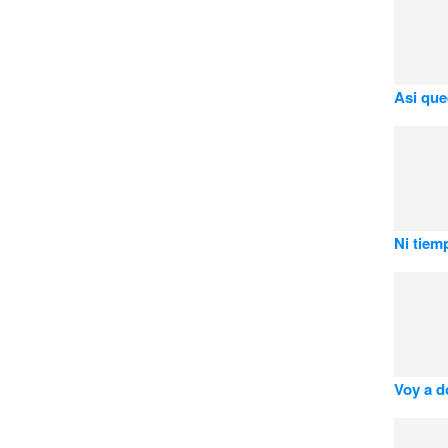
Asi que
Ni tiem
Voy a d