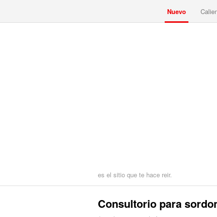
Nuevo
Calie
es el sitio que te hace reir.
Consultorio para sord