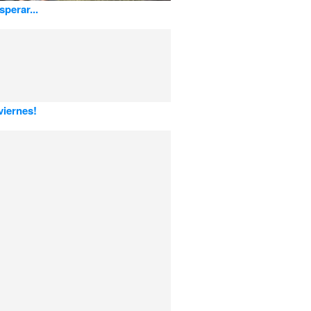
sperar...
viernes!