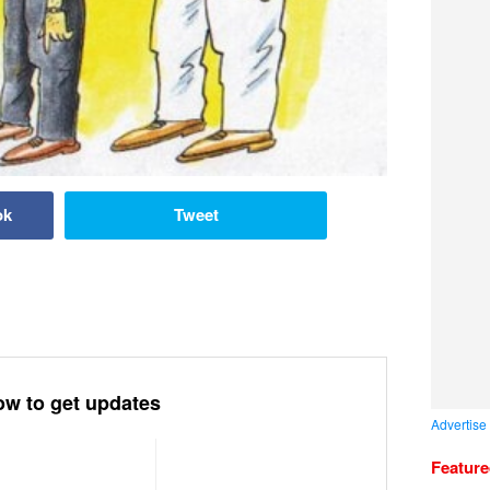
ok
Tweet
ow to get updates
Advertise
Featur