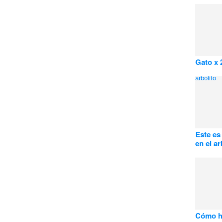
Gato x 
Este es
en el ar
Cómo ha