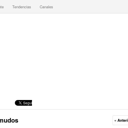
nte
Tendencias
Canales
omudos
« Anter