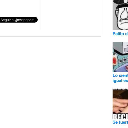
Palito d
Lo sien
igual e
Se fuer