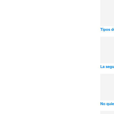
Tipos d
La segu
No quier