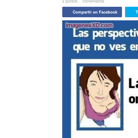
2
puntos
·
comentarios
Compartir en Facebook
T