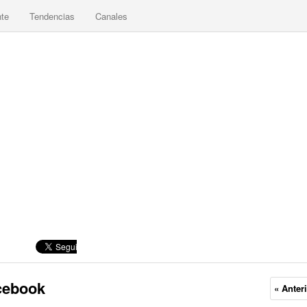
nte
Tendencias
Canales
cebook
« Anter