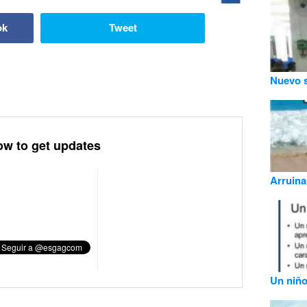
ok
Tweet
Nuevo s
ow to get updates
Arruinan
Un niño