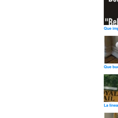
Que imp
Que bu
La linea