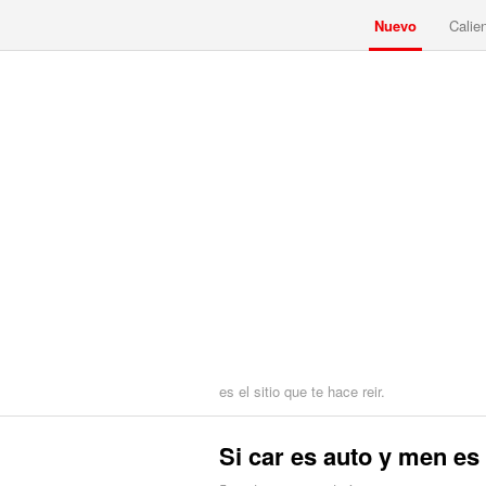
Nuevo
Calie
es el sitio que te hace reir.
Si car es auto y men es