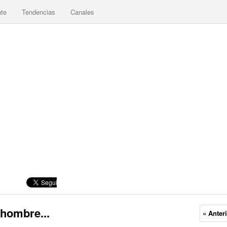
nte
Tendencias
Canales
 hombre...
« Anter