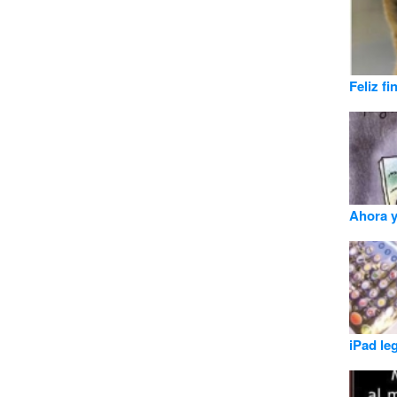
Feliz f
Ahora y
iPad le