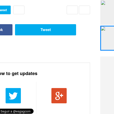
weet
ok
Tweet
ow to get updates