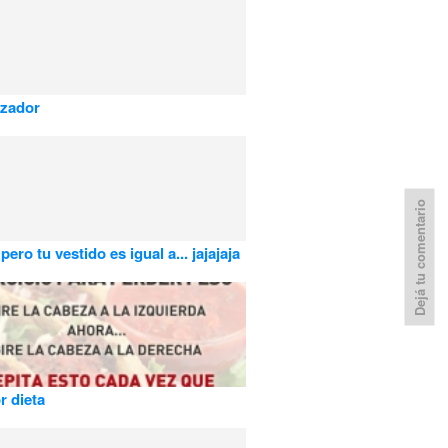
azador
Dejá tu comentario
ero tu vestido es igual a... jajajaja
r dieta