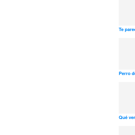
Te pare
Perro d
Qué ve