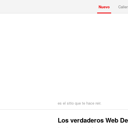
Nuevo
Calie
es el sitio que te hace reir.
Los verdaderos Web De