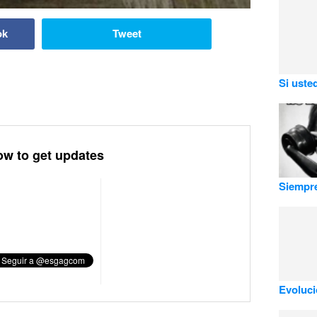
ok
Tweet
Si uste
ow to get updates
Siempre
Evoluci