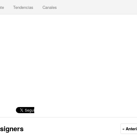
nte
Tendencias
Canales
signers
« Anter