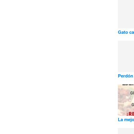
Gato c
Perdón p
La mejo