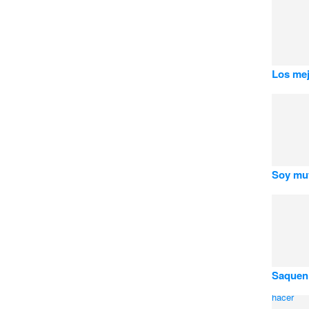
Los mej
Soy muy
Saquen 