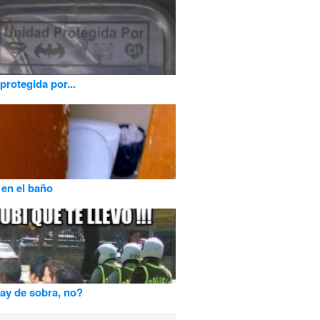
protegida por...
 en el baño
ay de sobra, no?