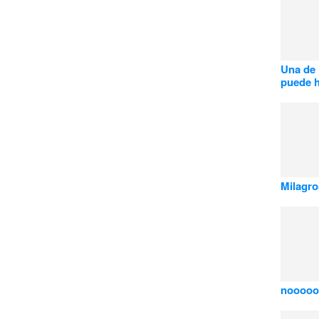
Una de 
puede 
Milagro
nooooo