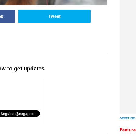
ok
Tweet
ow to get updates
Advertise
Featur