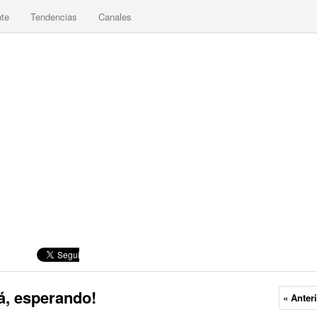
nte
Tendencias
Canales
á, esperando!
« Anter