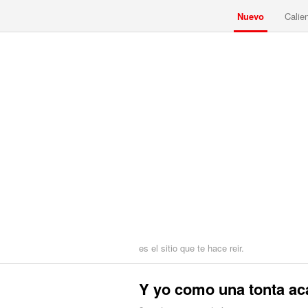
Nuevo
Calie
es el sitio que te hace reir.
Y yo como una tonta ac