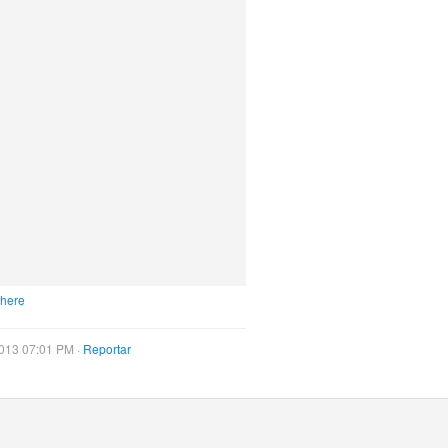
 here
013 07:01 PM ·
Reportar