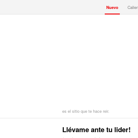
Nuevo
Calie
es el sitio que te hace reir.
Llévame ante tu lider!