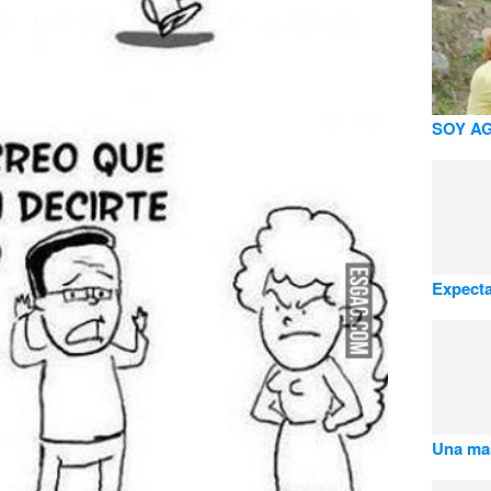
SOY A
Expecta
Una ma