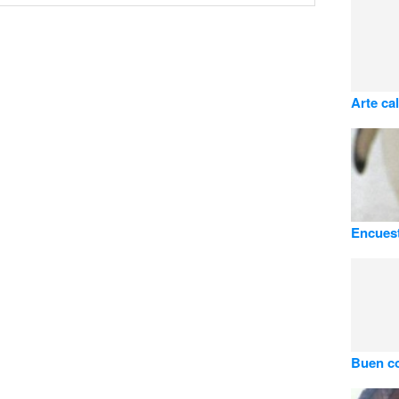
Arte cal
Encuest
Buen c