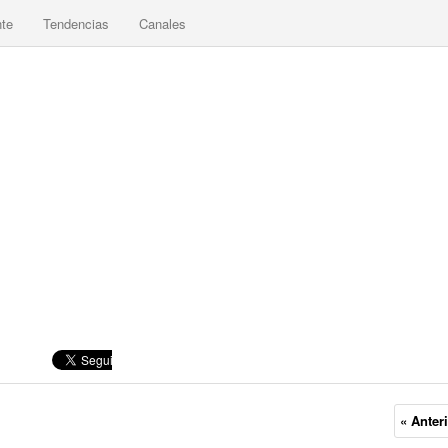
nte
Tendencias
Canales
« Anter