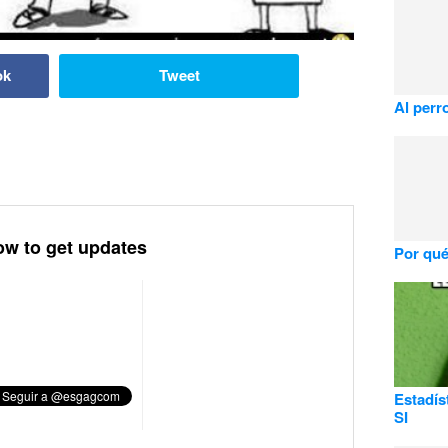
ok
Tweet
Al perr
ow to get updates
Por qué
Estadís
SI