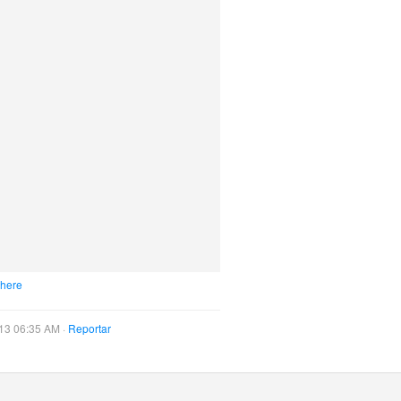
 here
13 06:35 AM ·
Reportar