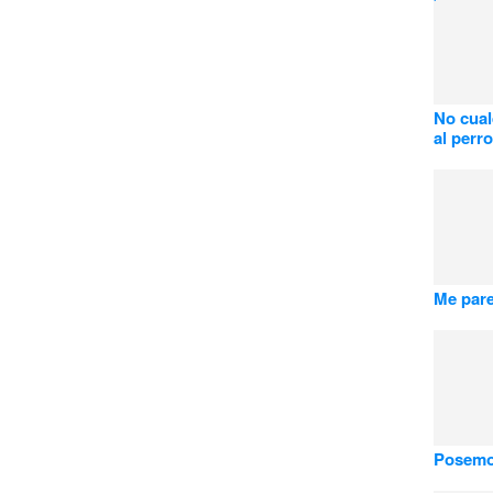
No cual
al perro
Me pare
Posemos