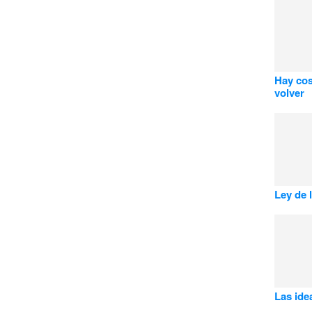
Hay cos
volver
Ley de l
Las idea