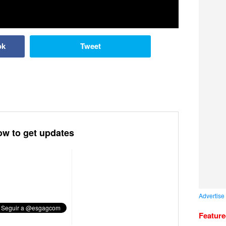
ok
Tweet
ow to get updates
Advertise
Featur