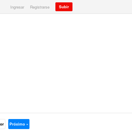
Subir
Ingresar
Registrarse
ior
Próximo »