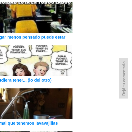
ugar menos pensado puede estar
Dejá tu comentario
diera tener... (lo del otro)
al que tenemos lavavajillas