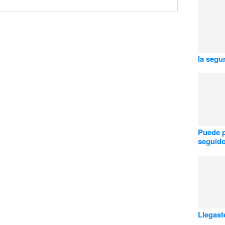
la segu
Puede 
seguid
Llegast