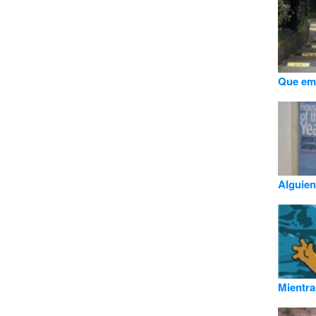
Que emp
Alguien
Mientra