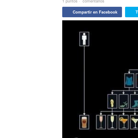
1
puntos
·
comentarios
Compartir en Facebook
T