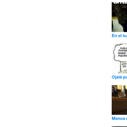
En el l
Ojalá pu
Menos m