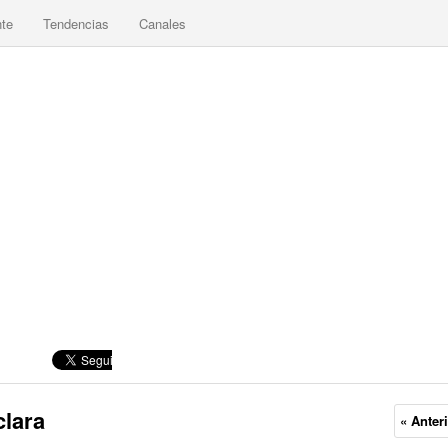
nte
Tendencias
Canales
clara
« Anter