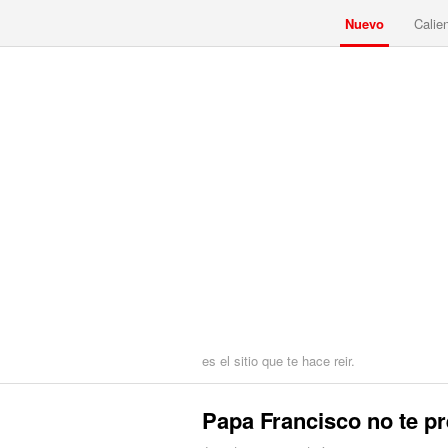
Nuevo
Calie
es el sitio que te hace reir.
Papa Francisco no te p