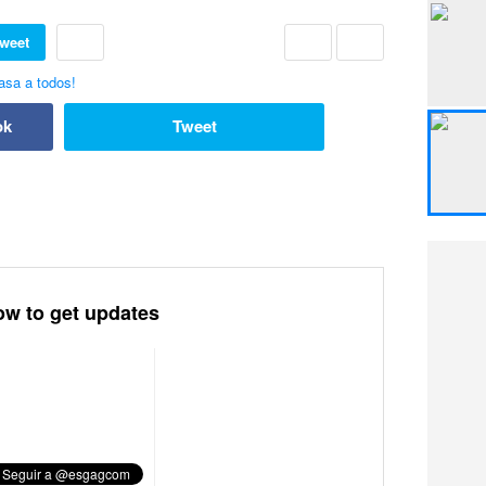
weet
ok
Tweet
ow to get updates