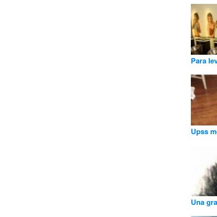
Para le
Upss me
Una gra