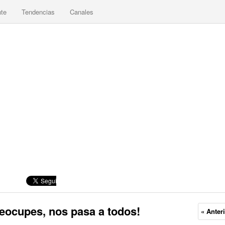
nte
Tendencias
Canales
reocupes, nos pasa a todos!
« Anter