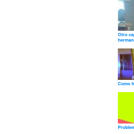
Otro ca
herman
Como h
Problem