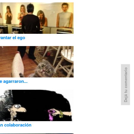
vantar el ego
Dejá tu comentario
 agarraron...
n colaboración