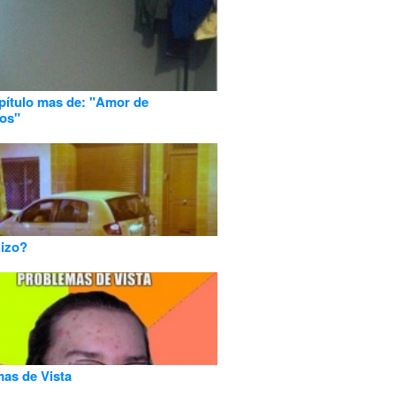
pítulo mas de: "Amor de
os"
izo?
as de Vista