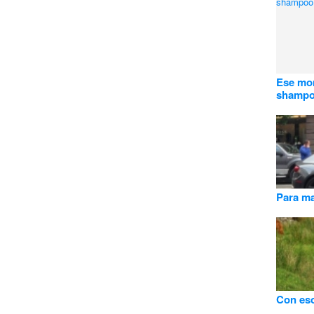
Ese mo
shampoo
Para ma
Con eso