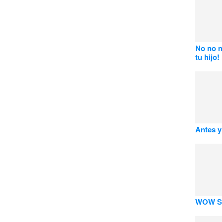
No no n
tu hijo!
Antes y
WOW Sc