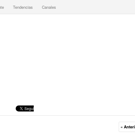
nte
Tendencias
Canales
« Anter