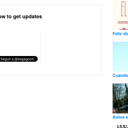
ow to get updates
Feliz dí
Cuando c
Autos 