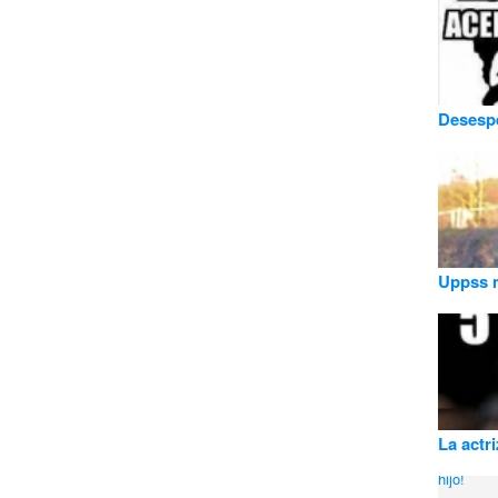
Desespe
Uppss m
La actr