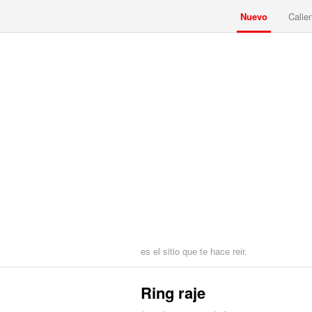
Nuevo
Calie
es el sitio que te hace reir.
Ring raje