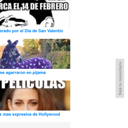
rado por el Dia de San Valentín
Dejá tu comentario
e agarraron en pijama
iz mas expresiva de Hollywood