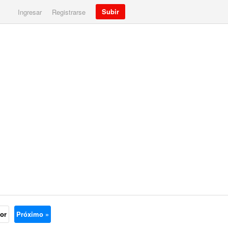
Subir
Ingresar
Registrarse
ior
Próximo »