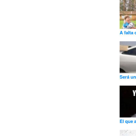
A falta 
Será un
El que a