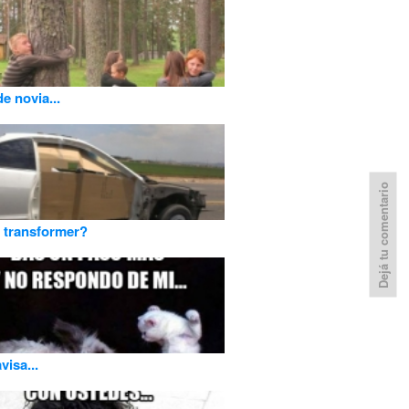
de novia...
Dejá tu comentario
 transformer?
visa...