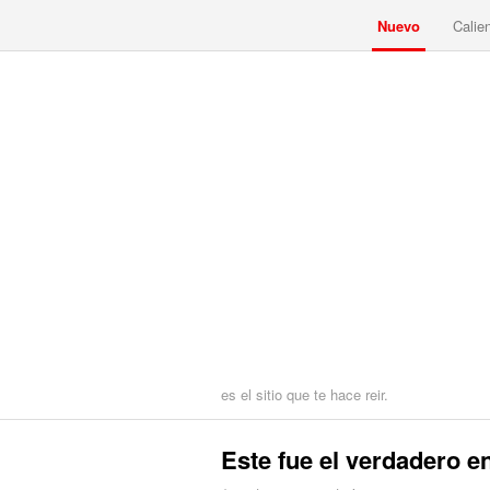
Nuevo
Calie
es el sitio que te hace reir.
Este fue el verdadero 