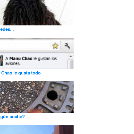
edes...
Chao le gusta todo
lgún coche?