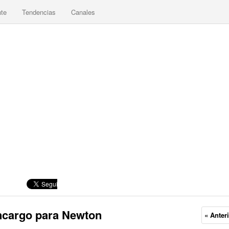
nte
Tendencias
Canales
encargo para Newton
« Anter