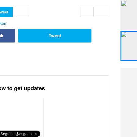
weet
ok
Tweet
ow to get updates