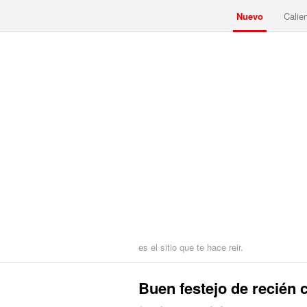
Nuevo
Calie
es el sitio que te hace reir.
Buen festejo de recién 