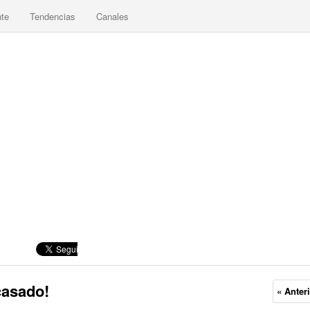
nte
Tendencias
Canales
casado!
« Anter