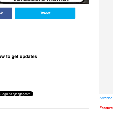
ok
Tweet
ow to get updates
Advertise
Featur