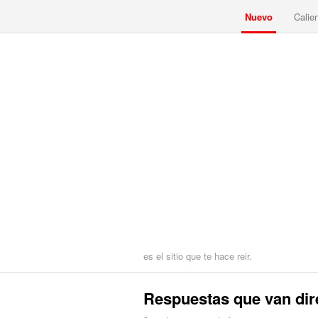
Nuevo
Calie
es el sitio que te hace reir.
Respuestas que van dir