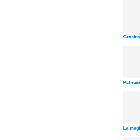
Gracias
Patrici
La magi