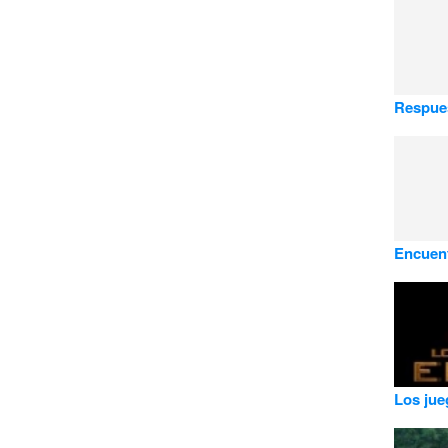
Respues
Encuent
Los jue