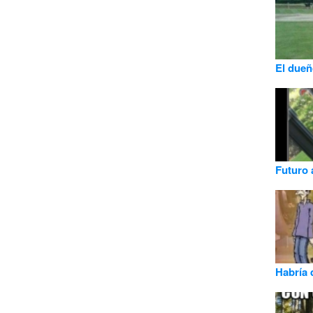
El dueñ
Futuro
Habría 