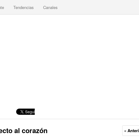
nte
Tendencias
Canales
ecto al corazón
« Anter