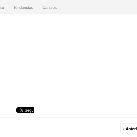
nte
Tendencias
Canales
« Anter