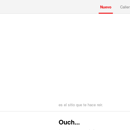
Nuevo
Calie
es el sitio que te hace reir.
Ouch...