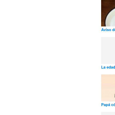
Aviso d
La edad
Papá c