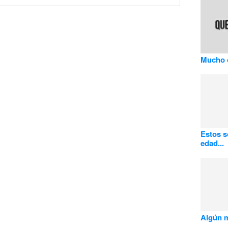
Mucho c
Estos s
edad...
Algún m