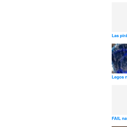
Las pir
Legos 
FAIL na