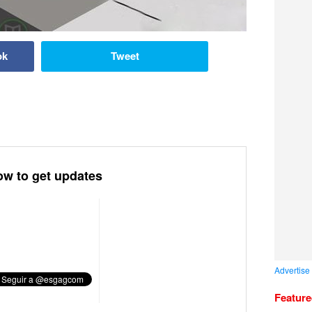
ok
Tweet
ow to get updates
Advertise
Featur