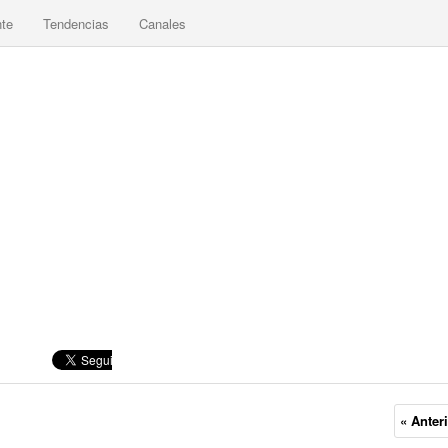
nte
Tendencias
Canales
« Anter