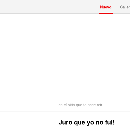
Nuevo
Calie
es el sitio que te hace reir.
Juro que yo no fui!