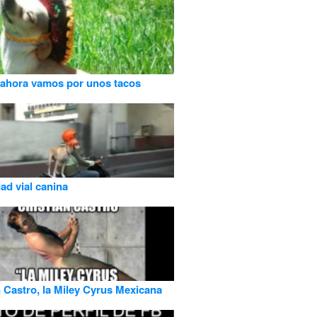
ahora vamos por unos tacos
ad vial canina
n Castro, la Miley Cyrus Mexicana