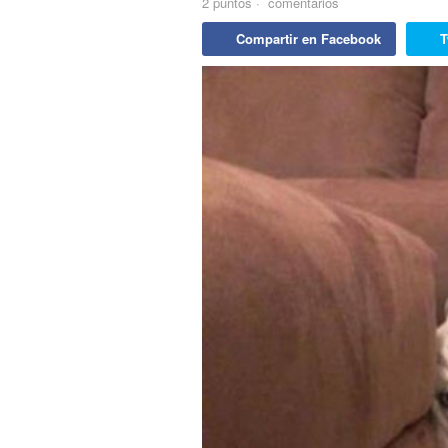
2
puntos
·
comentarios
Compartir en Facebook
T