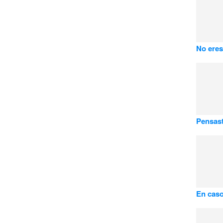
No eres
Pensast
En caso