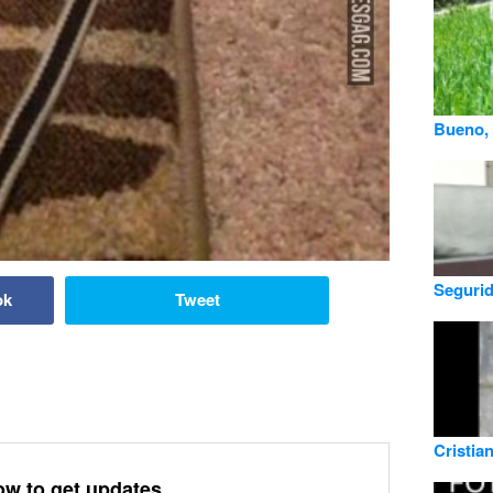
Bueno, 
Segurid
ok
Tweet
Cristia
ow to get updates