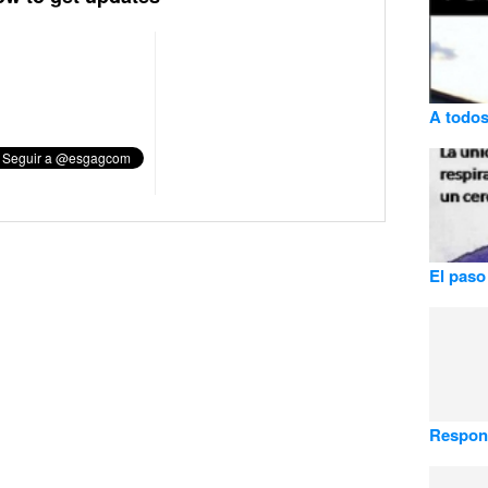
A todos
El paso
Respon